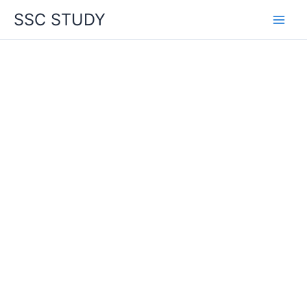
Skip
SSC STUDY
to
content