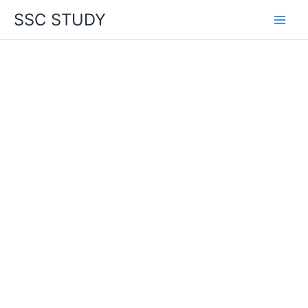
Skip
SSC STUDY
to
content