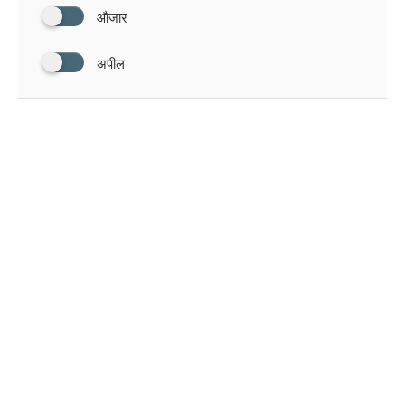
औजार
अपील