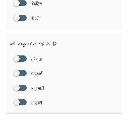
गीदड़िन
गीदड़ी
#5.
‘आयुष्मान’ का स्त्रीलिंग हैं?
श्रीमती
आयुष्मती
आयुष्माती
आयुमती