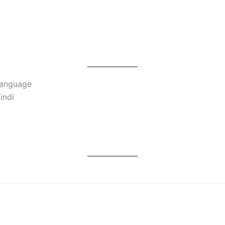
Language
indi