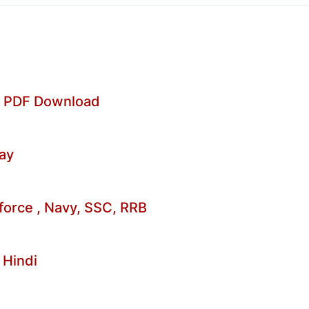
C PDF Download
way
 force , Navy, SSC, RRB
 Hindi