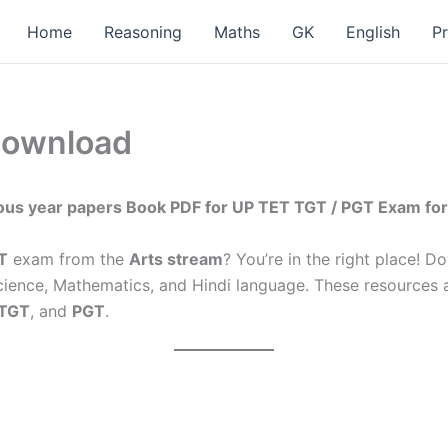
Home
Reasoning
Maths
GK
English
P
Download
ious year papers Book PDF for UP TET TGT / PGT Exam for
T
exam from the
Arts stream
? You’re in the right place! 
cience, Mathematics, and Hindi language. These resources 
TGT
, and
PGT
.