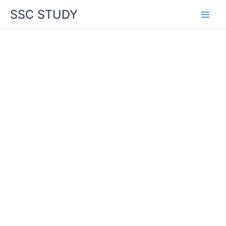
Skip
SSC STUDY
to
content