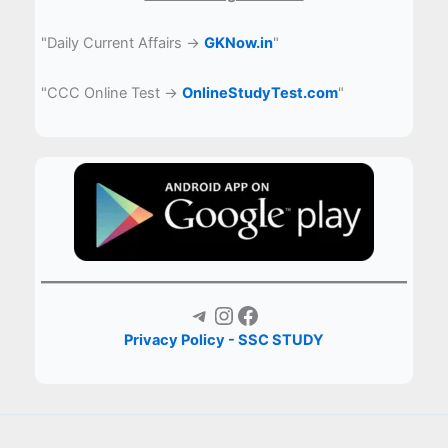
"Daily Current Affairs →
GKNow.in
"
"CCC Online Test →
OnlineStudyTest.com
"
Telegram
Instagram
Facebook
Privacy Policy - SSC STUDY