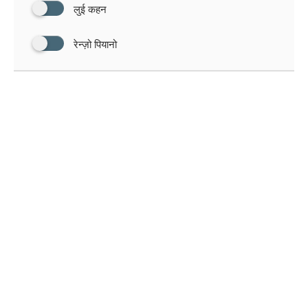
लुई कहन
रेन्ज़ो पियानो