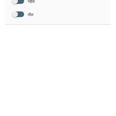
गद्दीस
भील