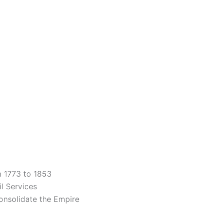
m 1773 to 1853
il Services
Consolidate the Empire