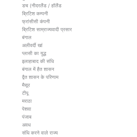
डच (नीदरलैंड / हॉलैंड
ब्रिटिश कम्पनी
फ्रांसीसी कंपनी
ब्रिटिश साम्राज्यवादी प्रसार
बंगाल
अलीवर्दी खां
प्लासी का युद्ध
इलाहाबाद की संधि
बंगाल में हैत शासन
द्वैत शासन के परिणाम
मैसूर
टीपू
मराठा
पेशवा
पंजाब
अवध
संधि करने वाले राज्य