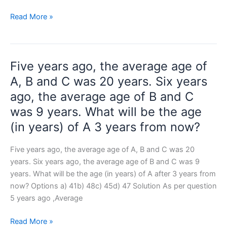
26
वर्तमान
Read More »
लिखी
में
गई
A
हैं।
की
संख्या
Five years ago, the average age of
आयु
24
B
A, B and C was 20 years. Six years
के
की
विपरीत
ago, the average age of B and C
आयु
फलक
was 9 years. What will be the age
की
पर
(in years) of A 3 years from now?
तीन
कौन
गुना
–
Five years ago, the average age of A, B and C was 20
है।
सी
years. Six years ago, the average age of B and C was 9
C,
संख्या
years. What will be the age (in years) of A after 3 years from
B
है?
now? Options a) 41b) 48c) 45d) 47 Solution As per question
से
5 years ago ,Average
5
वर्ष
Five
Read More »
बड़ा