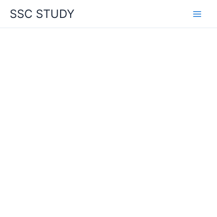
Skip
SSC STUDY
to
content