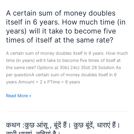
of
of
से
A certain sum of money doubles
an
B
तीन
article
itself in 6 years. How much time (in
and
वर्ष
is
C
बाद
years) will it take to become five
Rs
was
A
times of itself at the same rate?
550.
9
की
It
years.
आयु
A certain sum of money doubles itself in 6 years. How much
is
What
से
time (in years) will it take to become five times of itself at
sold
will
अनुपात
the same rate? Options a) 30b) 24c) 35d) 28 Solution As
for
be
क्या
per questionA certain sum of money doubles itself in 6
Rs
the
होगा?
years Amount = 2 x PTime = 6 years
317.90,
age
after
(in
A
Read More »
giving
years)
certain
three
of
sum
successive
A
of
discounts
3
कथन :कुछ आंसू , बूंदें हैं। कुछ बूंदें, धाराएं हैं।
money
of
years
doubles
सभी धाराएं, नदियां है।