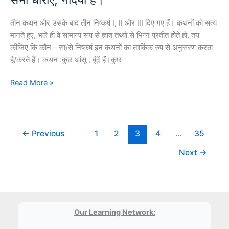
15%, x%
from
itself
and
now?
in
तीन कथन और उसके बाद तीन निष्कर्ष I, II और III दिए गए हैं। कथनों को सत्य
20%
6
मानते हुए, भले ही वे सामान्य रूप से ज्ञात तथ्यों से भिन्न प्रतीत होते हों, तय
on
years.
कीजिए कि कौन – सा/से निष्कर्ष इन कथनों का ताार्किक रुप से अनुसरण करता
its
How
है/करते हैं। कथन :कुछ आंसू , बूंदें हैं।कुछ
marked
much
price.
time
कथन
Read More »
(in
:कुछ
years)
आंसू
will
,
it
बूंदें
←
Previous
1
2
3
4
…
35
take
हैं।
Next
→
to
कुछ
become
बूंदें,
five
धाराएं
times
हैं।
of
सभी
Our Learning Network:
itself
धाराएं,
at