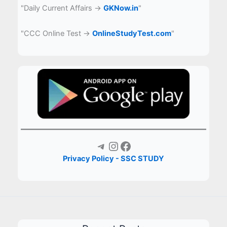
नदियां
"Daily Current Affairs →
GKNow.in
"
the
है।
same
"CCC Online Test →
OnlineStudyTest.com
"
rate?
Telegram
Instagram
Facebook
Privacy Policy - SSC STUDY