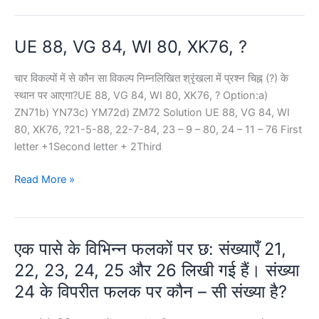
–
1350.
यग्मों
The
UE 88, VG 84, WI 80, XK76, ?
में,
cost
पहली
price
चार विकल्पों में से कौन सा विकल्प निम्नलिखित श्रृंखला में प्रश्न चिह्न (?) के
संख्या
of
स्थान पर आएगा?UE 88, VG 84, WI 80, XK76, ? Option:a)
पर
the
ZN71b) YN73c) YM72d) ZM72 Solution UE 88, VG 84, WI
कुछ
article
80, XK76, ?21-5-88, 22-7-84, 23 – 9 – 80, 24 – 11 – 76 First
गणितीय
is:
letter +1Second letter + 2Third
संक्रियाएँ
UE
Read More »
88,
VG
84,
एक पासे के विभिन्न फलकों पर छ: संख्याएँ 21,
WI
80,
22, 23, 24, 25 और 26 लिखी गई हैं। संख्या
XK76,
24 के विपरीत फलक पर कौन – सी संख्या है?
?