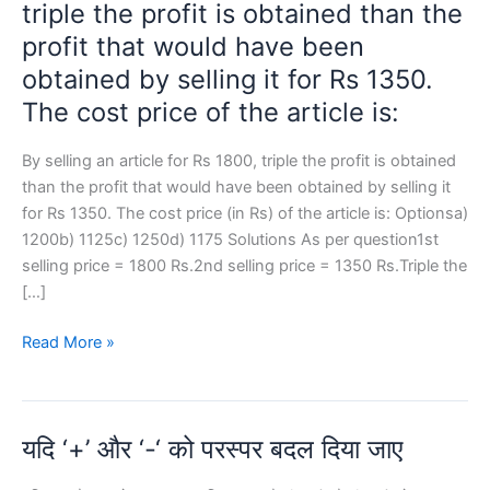
triple the profit is obtained than the
profit that would have been
obtained by selling it for Rs 1350.
The cost price of the article is:
By selling an article for Rs 1800, triple the profit is obtained
than the profit that would have been obtained by selling it
for Rs 1350. The cost price (in Rs) of the article is: Optionsa)
1200b) 1125c) 1250d) 1175 Solutions As per question1st
selling price = 1800 Rs.2nd selling price = 1350 Rs.Triple the
[…]
By
Read More »
selling
an
article
यदि ‘+’ और ‘-‘ को परस्पर बदल दिया जाए
for
Rs