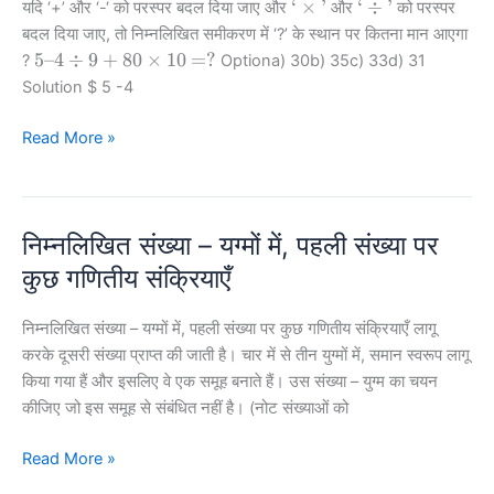
‘\times’
‘\div’
‘
×
’
‘
÷
’
यदि ‘+’ और ‘-‘ को परस्पर बदल दिया जाए और
और
को परस्पर
1800,
बदल दिया जाए, तो निम्नलिखित समीकरण में ‘?’ के स्थान पर कितना मान आएगा
triple
5 – 4
5–4
÷
9
+
80
×
10
=
?
?
Optiona) 30b) 35c) 33d) 31
the
\div 9
Solution
$ 5 -4
profit
+ 80
is
\times
यदि
Read More »
obtained
10 = ?
‘+’
than
और
the
‘-‘
profit
निम्नलिखित संख्या – यग्मों में, पहली संख्या पर
को
that
परस्पर
कुछ गणितीय संक्रियाएँ
would
बदल
have
दिया
been
निम्नलिखित संख्या – यग्मों में, पहली संख्या पर कुछ गणितीय संक्रियाएँ लागू
जाए
obtained
करके दूसरी संख्या प्राप्त की जाती है। चार में से तीन युग्मों में, समान स्वरूप लागू
by
किया गया हैं और इसलिए वे एक समूह बनाते हैं। उस संख्या – युग्म का चयन
selling
कीजिए जो इस समूह से संबंधित नहीं है। (नोट संख्याओं को
it
निम्नलिखित
Read More »
for
संख्या
Rs