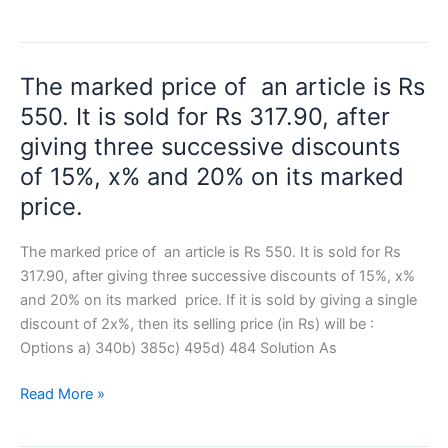
years
है।
ago,
A,
the
B,
The marked price of an article is Rs
average
C
age
550. It is sold for Rs 317.90, after
की
of
आयु
giving three successive discounts
A,
का
of 15%, x% and 20% on its marked
B
योग
price.
and
75
C
वर्ष
The marked price of an article is Rs 550. It is sold for Rs
was
है।
317.90, after giving three successive discounts of 15%, x%
20
पांच
and 20% on its marked price. If it is sold by giving a single
years.
वर्ष
discount of 2x%, then its selling price (in Rs) will be :
Six
पहले
Options a) 340b) 385c) 495d) 484 Solution As
years
B
ago,
की
The
Read More »
the
आयु
marked
average
का,
price
age
अब