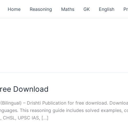
Home
Reasoning
Maths
GK
English
P
Free Download
(Bilingual) – Drishti Publication for free download. Downl
languages. This reasoning guide includes solved examples, co
L, CHSL, UPSC IAS, […]