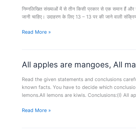
दो
हैऔर
अलग-
निम्नलिखित संख्‍याओं में से तीन किसी प्रकार से एक समान हैं औ
‘KING’
अलग
जानी चाहिए। उदाहरण के लिए 13 – 13 पर की जाने वाली संक्रियाएं
को
स्थितियाँ
‘8’
निम्नलिखित
Read More »
दी
के
संख्‍याओं
गई
रूप
में
हैं।
में
से
संख्‍या
कूटबद्ध
All apples are mangoes, All ma
तीन
1
किया
किसी
वाले
जाता
प्रकार
Read the given statements and conclusions carefu
फलक
है।
से
known facts. You have to decide which conclusion
के
उसी
एक
lemons.All lemons are kiwis. Conclusions:(I) All ap
विपरीत
भाषा
समान
फलक
में
All
Read More »
हैं
पर कौन-
‘ABROAD’
apples
और
सी
को
are
एक
संख्या
किस
mangoes,
उनसे
है?
प्रकार