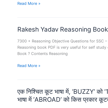
Logical
Read More »
Reasoning
Book
PDF
Rakesh Yadav Reasoning Boo
Free
Download
7300 + Reasoning Objective Questions for SSC – B
Reasoning book PDF is very useful for self stu
Book ? Contents Reasoning
Rakesh
Read More »
Yadav
Reasoning
Book
एक निश्चित कूट भाषा में, ‘BUZZY’ को ’10
PDF
भाषा में ‘ABROAD’ को किस प्रकार कूटब