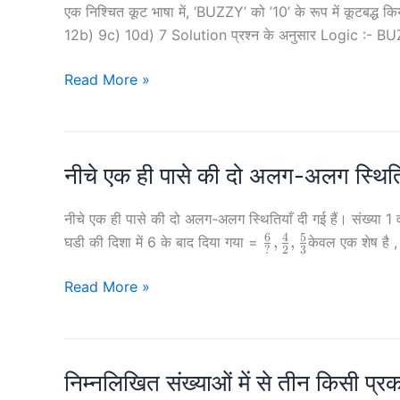
एक निश्चित कूट भाषा में, ‘BUZZY’ को ’10’ के रूप में कूटबद्ध
12b) 9c) 10d) 7 Solution प्रश्न के अनुसार Logic :- BUZZ
एक
Read More »
निश्चित
कूट
भाषा
नीचे एक ही पासे की दो अलग-अलग स्थितिय
में,
‘BUZZY’
को
नीचे एक ही पासे की दो अलग-अलग स्थितियाँ दी गई हैं। संख्‍य
6
4
5
\frac{6}
,
,
’10’
घडी की दिशा में 6 के बाद दिया गया =
केवल एक शेष है ,
?
2
3
{?},
के
\frac{4}
नीचे
Read More »
रूप
{2},
एक
में
\frac{5}
ही
कूटबद्ध
{3}
पासे
किया
निम्नलिखित संख्‍याओं में से तीन किसी
की
जाता