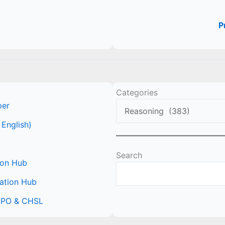
P
Categories
per
 English)
Search
ion Hub
ation Hub
 CPO & CHSL