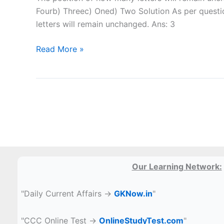
JKUR,
which
Fourb) Threec) Oned) Two Solution As per questio
LNWU
three
letters will remain unchanged. Ans: 3
are
alike
The
Read More »
in
position
some
of
manner
how
and one
many
is
letters
different.
will
Select
remain
the
unchanged
one
if
Our Learning Network:
that
each
is
of
"Daily Current Affairs →
GKNow.in
"
different.
the
letters
"CCC Online Test →
OnlineStudyTest.com
"