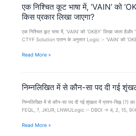
एक निश्चित कूट भाषा में, ‘VAIN’ को 
All
असंगत
कूटबद्ध
mangoes
है।
किस प्रकार लिखा जाएगा?
किया
are
उस
जाएगा?
lemons,
असंगत का
एक निश्चित कूट भाषा में, ‘VAIN’ को ‘OKBY’ लिखा जाता ह
All
चयन
CTYF Solution प्रश्न के अनुसार Logic :- ‘VAIN’ को ‘OK
lemons
कीजिए।
are
एक
Read More »
kiwis.
निश्चित
कूट
भाषा
निम्नलिखित में से कौन-सा पद दी गई शृ
में,
‘VAIN’
को
निम्नलिखित में से कौन-सा पद दी गई शृंखला में प्रश्न-चि
‘OKBY’
FEQL, ?, JKUR, LNWULogic :- DBOI -> 4, 2, 15, 9(4 +
लिखा
निम्नलिखित
Read More »
जाता
में
हैऔर