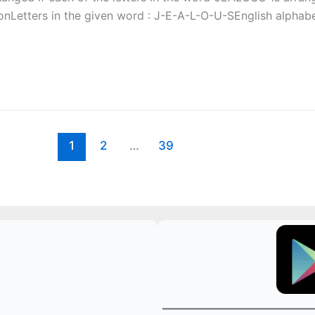
nLetters in the given word : J-E-A-L-O-U-SEnglish alphabe
1
2
…
39