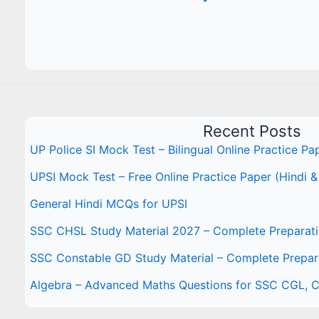
in
the word
‘JEALOUS’
is
arranged
in
the
Recent Posts
English
UP Police SI Mock Test – Bilingual Online Practice Pa
alphabetical
order?
UPSI Mock Test – Free Online Practice Paper (Hindi &
General Hindi MCQs for UPSI
SSC CHSL Study Material 2027 – Complete Preparat
SSC Constable GD Study Material – Complete Prepar
Algebra – Advanced Maths Questions for SSC CGL,