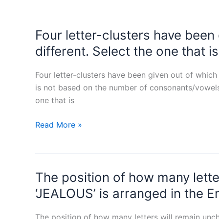
से
‘VAST’
कौन-
को
Four letter-clusters have been
सा
‘UUBY’
पद
लिखा
different. Select the one that is
दी
जाता
गई
है।
Four letter-clusters have been given out of which 
शृंखला
इसी
is not based on the number of consonants/vowels 
में
कूट
one that is
प्रश्न-
भाषा
चिह्न
में
Four
Read More »
(?)
‘VERB’
letter-
का
को
clusters
स्थान
किस
have
लेगा?
प्रकार
The position of how many letter
been
DBOI,
लिखा
given
‘JEALOUS’ is arranged in the E
FEQL,
जाएगा?
out
?,
of
The position of how many letters will remain unch