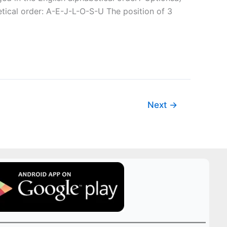
tical order: A-E-J-L-O-S-U The position of 3
Next
→