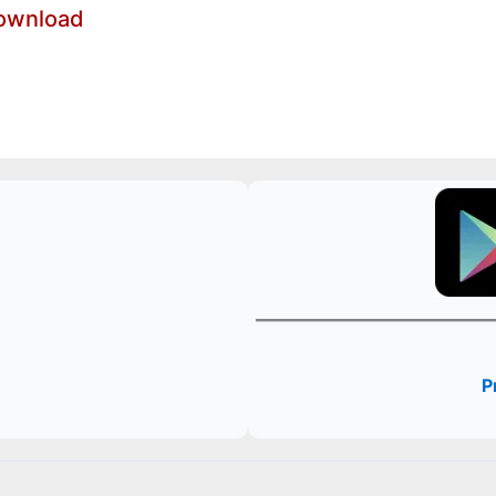
Download
P