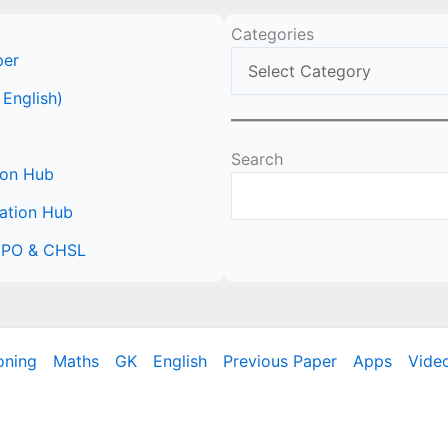
Categories
per
 English)
Search
ion Hub
ation Hub
 CPO & CHSL
oning
Maths
GK
English
Previous Paper
Apps
Vide