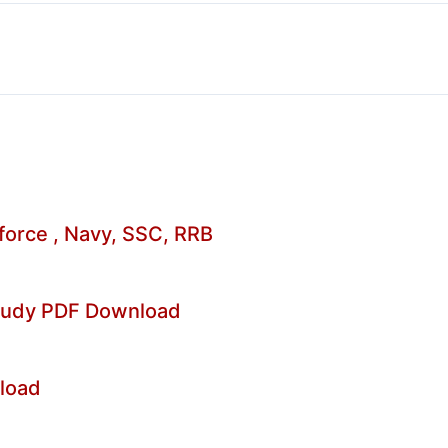
 force , Navy, SSC, RRB
Study PDF Download
nload