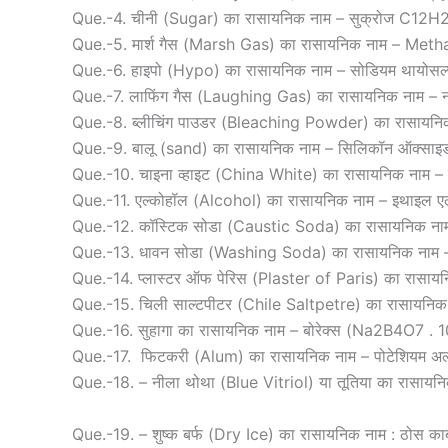
Que.-4. चीनी (Sugar) का रासायनिक नाम – सुक्रोज C12H
Que.-5. मार्श गैस (Marsh Gas) का रासायनिक नाम – Met
Que.-6. हाइपो (Hypo) का रासायनिक नाम – सोडियम थायो
Que.-7. लाफिंग गैस (Laughing Gas) का रासायनिक नाम –
Que.-8. ब्लीचिंग पाउडर (Bleaching Powder) का रासायनिक
Que.-9. बालू (sand) का रासायनिक नाम – सिलिकॉन ऑक्सा
Que.-10. चाइना व्हाइट (China White) का रासायनिक नाम –
Que.-11. एल्कोहॉल (Alcohol) का रासायनिक नाम – इथाइल
Que.-12. कॉस्टिक सोडा (Caustic Soda) का रासायनिक ना
Que.-13. धावन सोडा (Washing Soda) का रासायनिक नाम 
Que.-14. प्लास्टर ऑफ पेरिस (Plaster of Paris) का रासाय
Que.-15. चिली साल्टपीटर (Chile Saltpetre) का रासायनि
Que.-16. सुहागा का रासायनिक नाम – बोरेक्स (Na2B4O7 .
Que.-17. फिटकरी (Alum) का रासायनिक नाम – पोटेशियम 
Que.-18. – नीला थोथा (Blue Vitriol) या तूतिया का रासा
Que.-19. – शुष्क बर्फ (Dry Ice) का रासायनिक नाम : ठोस क