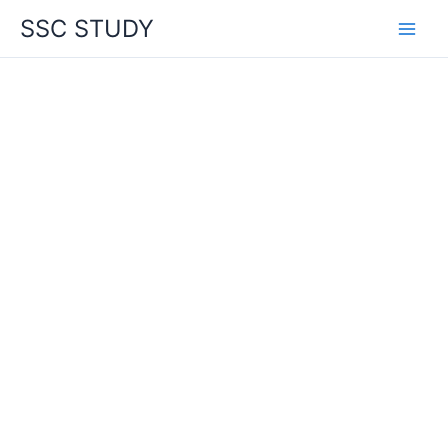
Skip
SSC STUDY
to
content