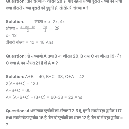
Question: तीन संख्या का औसत 28 है, यदि पहली संख्या दूसरी संख्या की आधी
तथा तीसरी संख्या दूसरी की दुगुनी हो, तो तीसरी संख्या = ?
Solution
: संख्या = x, 2x, 4x
+
2
+
4
7
\frac{x+2x+4x}
=
=
28
x
x
x
x
औसत =
3
3
{3} = \frac{7x}
x= 12
{3} = 28
तीसरी संख्या = 4x = 48 Ans
Question: दो संख्याओ A तथा B का औसत 20, B तथा C का औसत 19 और
C तथा A का औसत 21 है तो A = ?
Solution:
A+B = 40, B+C=38, C+A = 42
2(A+B+C) = 120
A+B+C = 60
A= (A+B+C) – (B+C) = 60-38 = 22 Ans
Question: 4 धनात्मक पूर्णाकों का औसत 72.5 है, इनमे सबसे बड़ा पूर्णाक 117
तथा सबसे छोटा पूर्णाक 15 है, शेष दो पूर्णाकों का अंतर 12 है, शेष दो में बड़ा पूर्णाक =
?