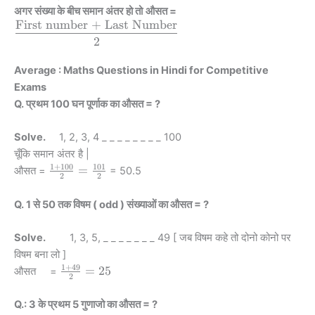
\dfrac {
अगर संख्या के बीच समान अंतर हो तो
औसत =
First number + Last Number
\text{First
number +
2
Last
Number} }
Average : Maths Questions in Hindi for Competitive
{2}
Exams
Q. प्रथम 100 घन पूर्णाक का औसत = ?
Solve.
1, 2, 3, 4 _ _ _ _ _ _ _ _ 100
चूँकि समान अंतर है |
1
+
100
101
\frac
=
औसत =
= 50.5
2
2
{1+100}
{2}
Q. 1 से 50 तक विषम ( odd ) संख्याओं का औसत = ?
=\frac
{101}
Solve.
1, 3, 5, _ _ _ _ _ _ _ 49 [ जब विषम कहे तो दोनो कोनो पर
{2}
विषम बना लो ]
1
+
49
\frac{1+49}
=
25
औसत =
2
{2} = 25
Q.: 3 के प्रथम 5 गुणाजो का औसत = ?