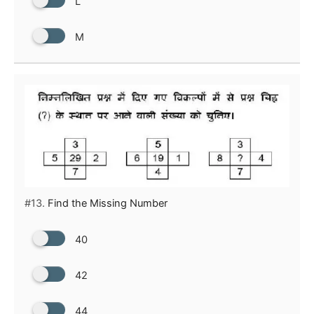
L
M
#13.
Find the Missing Number
40
42
44