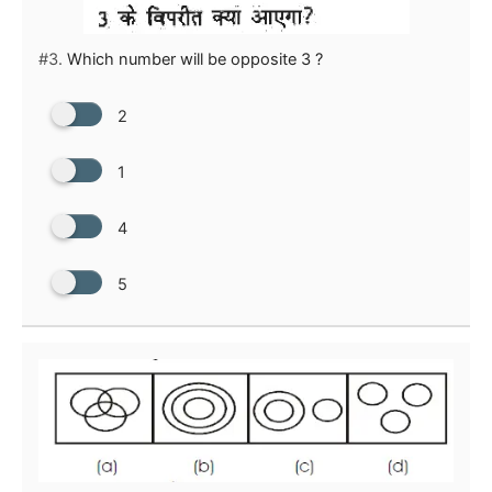
#3.
Which number will be opposite 3 ?
2
1
4
5