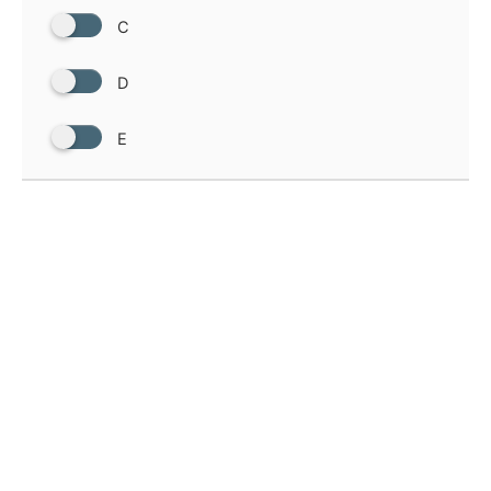
C
D
E