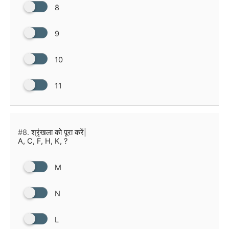
8
9
10
11
#8.
श्रृंखला को पूरा करें|
A, C, F, H, K, ?
M
N
L