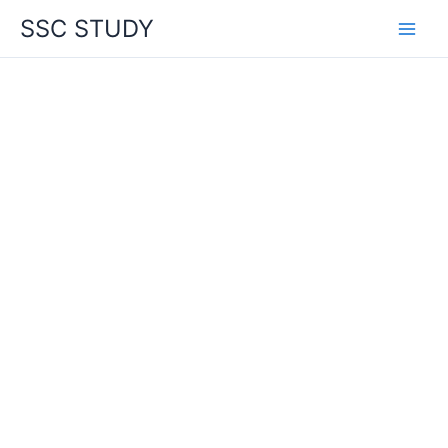
Skip
SSC STUDY
to
content