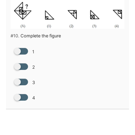
#10.
Complete the figure
1
2
3
4