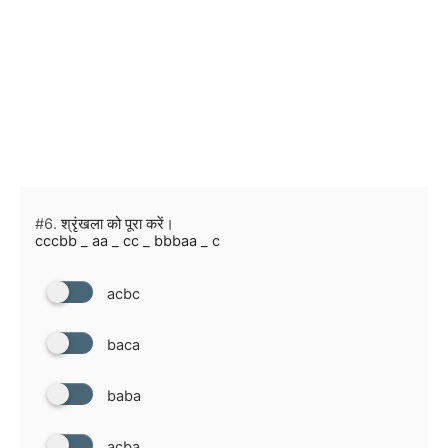
#6.
श्रृंखला को पूरा करें।
cccbb _ aa _ cc _ bbbaa _ c
acbc
baca
baba
acba